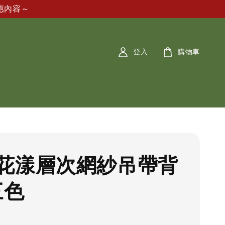
惠內容～
登入
購物車
花漾層次網紗吊帶背
三色