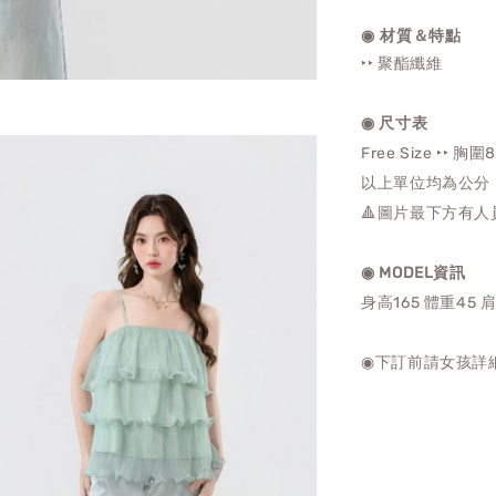
◉ 材質＆特點
‣‣ 聚酯纖維
◉ 尺寸表
Free Size ‣‣ 胸圍
以上單位均為公分
🔺圖片最下方有人
◉ MODEL資訊
身高165 體重45 
◉下訂前請女孩詳