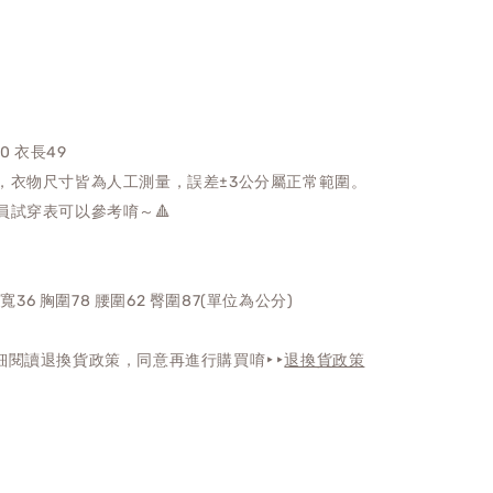
80 衣
長49
，衣物尺寸皆為人工測量，誤差±3公分屬正常範圍。
員試穿表可以參考唷～🔺
肩寬36 胸圍78 腰圍62 臀圍87(單位為公分)
細閱讀退換貨政策，同意再進行購買唷‣‣
退換貨政策