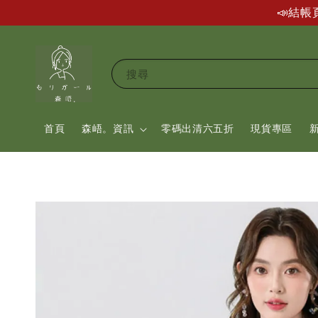
📣結
搜尋
首頁
森峿。資訊
零碼出清六五折
現貨專區