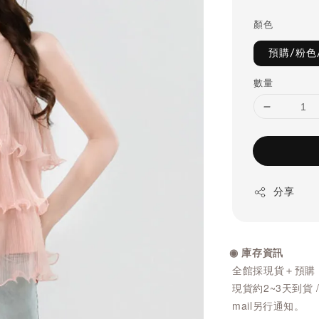
price
顏色
預購/粉色
數量
分享
◉ 庫存資訊
全館採現貨＋預購
現貨約2~3天到貨 
mail另行通知。