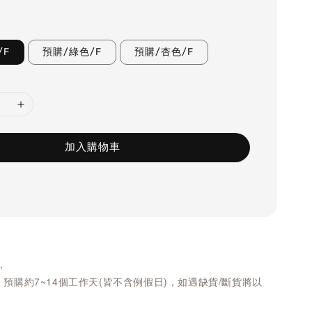
/F
預購/綠色/F
預購/杏色/F
加入購物車
，
/ 預購約7~14個工作天(皆不含例假日)，如遇缺貨/斷貨將以