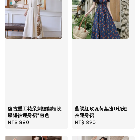
復古重工花朵刺繡翻領收
藍調紅玫瑰荷葉邊U領短
腰短袖連身裙*兩色
袖連身裙
Regular
NT$ 880
Regular
NT$ 890
price
price