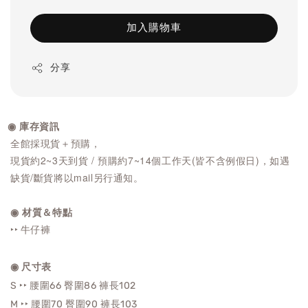
加入購物車
分享
◉ 庫存資訊
全館採現貨＋預購，
現貨約2~3天到貨 / 預購約7~14個工作天(皆不含例假日)，如遇
缺貨/斷貨將以mail另行通知。
◉ 材質＆特點
‣‣ 牛仔褲
◉ 尺寸表
S ‣‣ 腰圍66 臀圍86 褲
長102
M ‣‣ 腰圍70 臀圍90 褲
長103