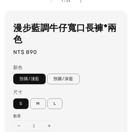
1
/
23
漫步藍調牛仔寬口長褲*兩
色
Regular
NT$ 890
price
顏色
預購/淺藍
預購/深藍
尺寸
S
M
L
數量