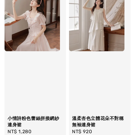
小情詩粉色蕾絲拼接網紗
溫柔杏色立體花朵不對稱
連身裙
無袖連身裙
Regular
NT$ 1,280
Regular
NT$ 920