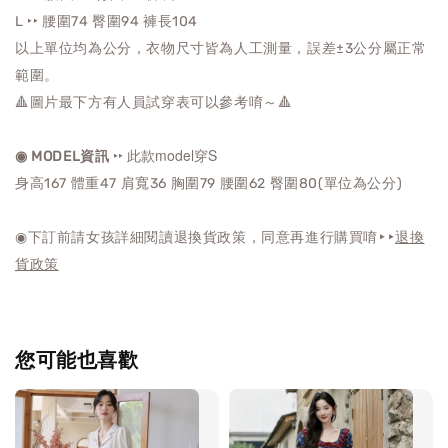
L ‣‣ 腰圍74 臀圍94 褲
長
104
以上單位均為公分，衣物尺寸皆為人工測量，誤差±3公分屬正常
範圍。
🔺圖片最下方有人員試穿表可以參考唷～🔺
‣‣ 此款model穿S
◉ MODEL資訊
身高167 體重47 肩寬36 胸圍79 腰圍62 臀圍80(單位為公分)
◉下訂前請女孩詳細閱讀退換貨政策，同意再進行購買唷‣‣
退換
貨政策
您可能也喜歡