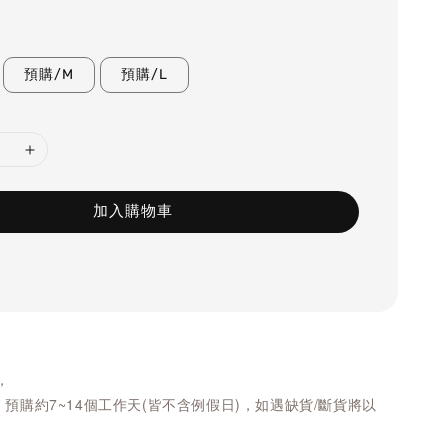
預購/M
預購/L
加入購物車
，
/ 預購約7~14個工作天(皆不含例假日)，如遇缺貨/斷貨將以