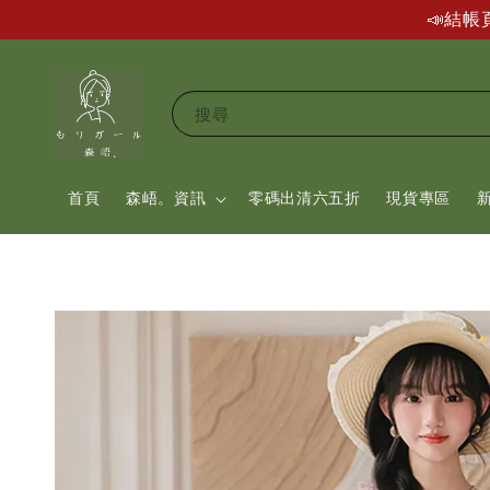
📣結
搜尋
首頁
森峿。資訊
零碼出清六五折
現貨專區