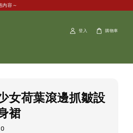
惠內容～
登入
購物車
少女荷葉滾邊抓皺設
身裙
80