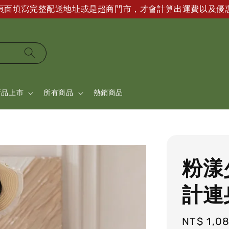
帳頁面填寫完整配送地址或是超商門市，才會計算出運費以及優
新品上市
所有商品
熱銷商品
粉漾
計連
Regular
NT$ 1,0