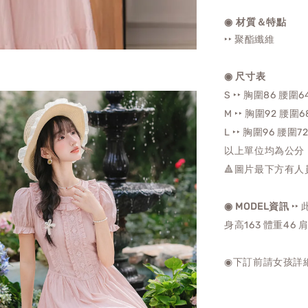
◉ 材質＆特點
‣‣ 聚酯纖維
◉ 尺寸表
S ‣‣ 胸圍86 腰圍6
M ‣‣ 胸圍92
腰圍68
L ‣‣ 胸圍96
腰圍7
以上單位均為公分
🔺圖片最下方有人
‣‣
◉ MODEL資訊
身高163 體重46 
◉下訂前請女孩詳