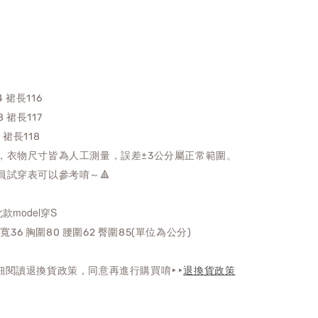
4 裙長116
 裙長117
2
裙長118
，衣物尺寸皆為人工測量，誤差±3公分屬正常範圍。
員試穿表可以參考唷～🔺
 此款model穿S
肩寬36 胸圍80 腰圍62 臀圍85(單位為公分)
細閱讀退換貨政策，同意再進行購買唷‣‣
退換貨政策