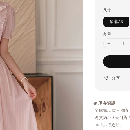
price
尺寸
預購/S
數量
分享
◉ 庫存資訊
全館採現貨＋預購
現貨約2~3天到貨 
mail另行通知。