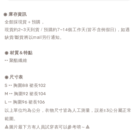
◉ 庫存資訊
全館採現貨＋預購，
現貨約2~3天到貨 / 預購約7~14個工作天(皆不含例假日)，如遇
缺貨/斷貨將以mail另行通知。
◉ 材質＆特點
‣‣ 聚酯纖維
◉ 尺寸表
S ‣‣ 胸圍88
裙長102
M ‣‣ 胸圍92
裙長104
L ‣‣ 胸圍96
裙長106
以上單位均為公分，衣物尺寸皆為人工測量，誤差±3公分屬正常
範圍。
🔺圖片最下方有人員試穿表可以參考唷～🔺