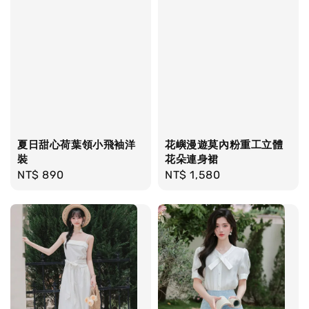
夏日甜心荷葉領小飛袖洋
花嶼漫遊莫內粉重工立體
裝
花朵連身裙
Regular
NT$ 890
Regular
NT$ 1,580
price
price