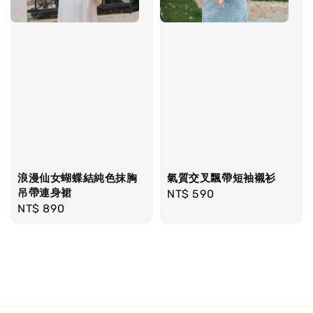
浪漫仙女蝴蝶結純色抹胸
氣質交叉飄帶短袖襯衫
吊帶連身裙
Regular
NT$ 590
Regular
NT$ 890
price
price