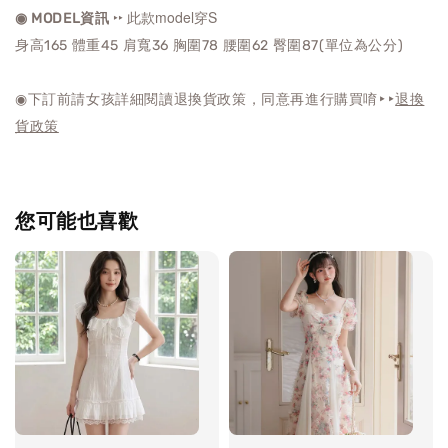
‣‣ 此款model穿S
◉ MODEL資訊
身高165 體重45 肩寬36 胸圍78 腰圍62 臀圍87(單位為公分)
◉下訂前請女孩詳細閱讀退換貨政策，同意再進行購買唷‣‣
退換
貨政策
您可能也喜歡