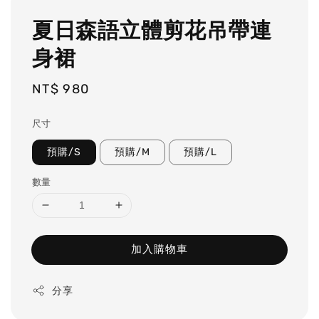
夏日森語立體剪花吊帶連
身裙
Regular
NT$ 980
price
尺寸
預購/S
預購/M
預購/L
數量
加入購物車
分享