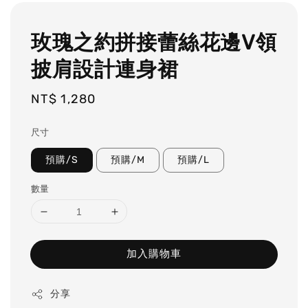
玫瑰之約拼接蕾絲花邊V領
披肩設計連身裙
Regular
NT$ 1,280
price
尺寸
預購/S
預購/M
預購/L
數量
加入購物車
分享