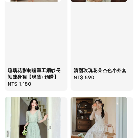
琉璃花影刺繡重工網紗長
清甜玫瑰花朵杏色小外套
袖連身裙【現貨+預購】
Regular
NT$ 590
Regular
NT$ 1,180
price
price