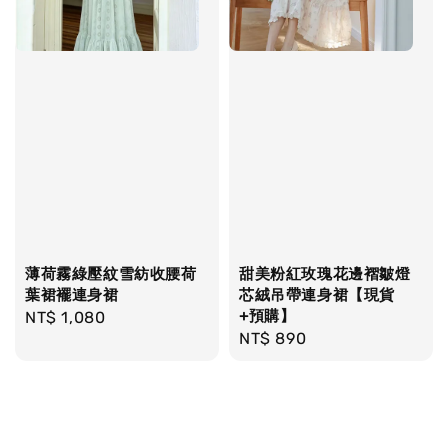
薄荷霧綠壓紋雪紡收腰荷
甜美粉紅玫瑰花邊褶皺燈
葉裙襬連身裙
芯絨吊帶連身裙【現貨
+預購】
Regular
NT$ 1,080
Regular
NT$ 890
price
price