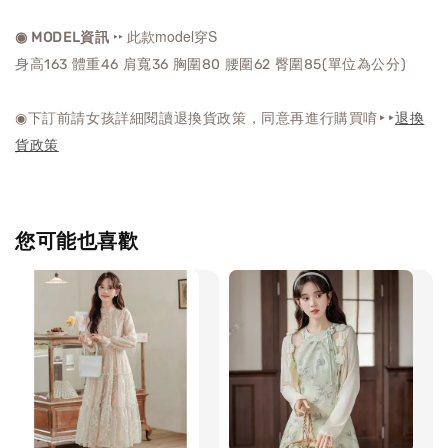
‣‣ 此款model穿S
◉ MODEL資訊
身高163 體重46 肩寬36 胸圍80 腰圍62 臀圍85(單位為公分)
◉下訂前請女孩詳細閱讀退換貨政策，同意再進行購買唷‣‣
退換
貨政策
您可能也喜歡