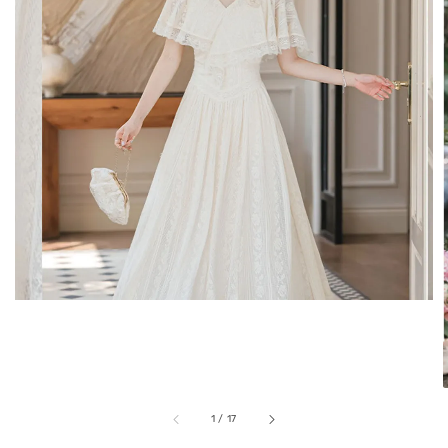
1
/
17