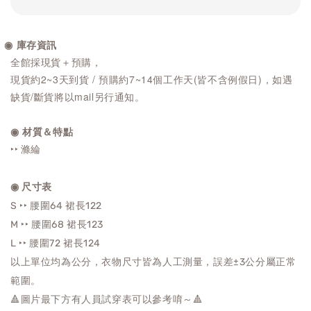
◉ 庫存資訊
全館採現貨＋預購，
現貨約2~3天到貨 / 預購約7~14個工作天(皆不含例假日)，如遇
缺貨/斷貨將以mail另行通知。
◉ 材質＆特點
‣‣ 滌綸
◉ 尺寸表
S ‣‣ 腰圍64 裙長122
M ‣‣
腰圍68 裙長123
L ‣‣
腰圍72
裙長124
以上單位均為公分，衣物尺寸皆為人工測量，誤差±3公分屬正常
範圍。
🔺圖片最下方有人員試穿表可以參考唷～🔺