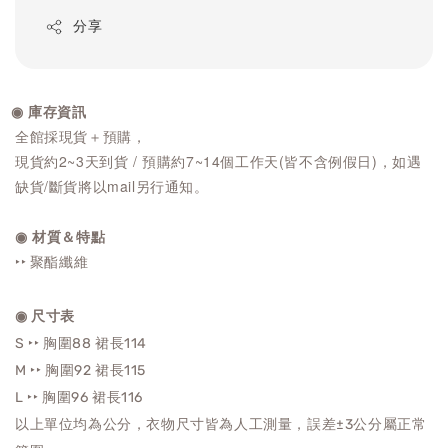
分享
◉ 庫存資訊
全館採現貨＋預購，
現貨約2~3天到貨 / 預購約7~14個工作天(皆不含例假日)，如遇
缺貨/斷貨將以mail另行通知。
◉ 材質＆特點
‣‣ 聚酯纖維
◉ 尺寸表
S ‣‣ 胸圍88 裙長114
M ‣‣ 胸圍92
裙長115
L ‣‣ 胸圍96
裙長116
以上單位均為公分，衣物尺寸皆為人工測量，誤差±3公分屬正常