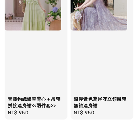
青藤鉤織鏤空背心＋吊帶
浪漫紫色鳶尾花立領飄帶
拼接連身裙<<兩件套>>
無袖連身裙
Regular
NT$ 950
Regular
NT$ 950
price
price