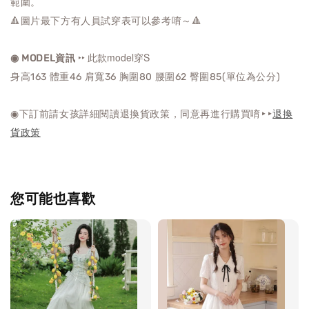
範圍。
🔺圖片最下方有人員試穿表可以參考唷～🔺
‣‣ 此款model穿S
◉ MODEL資訊
身高163 體重46 肩寬36 胸圍80 腰圍62 臀圍85(單位為公分)
◉下訂前請女孩詳細閱讀退換貨政策，同意再進行購買唷‣‣
退換
貨政策
您可能也喜歡