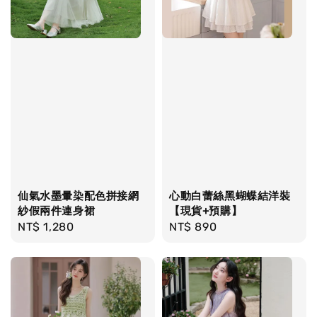
仙氣水墨暈染配色拼接網
心動白蕾絲黑蝴蝶結洋裝
紗假兩件連身裙
【現貨+預購】
Regular
NT$ 1,280
Regular
NT$ 890
price
price