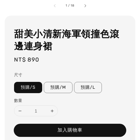
1
/
18
甜美小清新海軍領撞色滾
邊連身裙
Regular
NT$ 890
price
尺寸
預購/S
預購/M
預購/L
數量
加入購物車