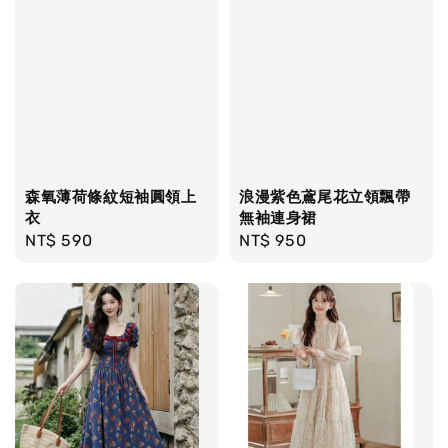
森氧薄荷條紋短袖圓領上
浪漫紫色鳶尾花立領飄帶
衣
無袖連身裙
Regular
NT$ 590
Regular
NT$ 950
price
price