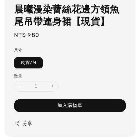
晨曦漫染蕾絲花邊方領魚
尾吊帶連身裙【現貨】
Regular
NT$ 980
price
尺寸
現貨/M
數量
加入購物車
分享