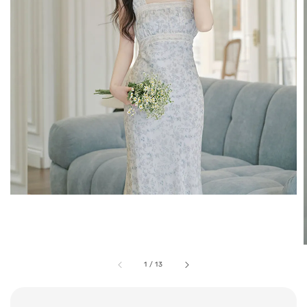
1
/
13