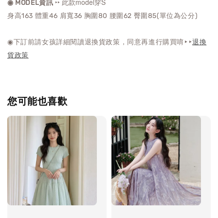
‣‣ 此款model穿S
◉ MODEL資訊
身高163 體重46 肩寬36 胸圍80 腰圍62 臀圍85(單位為公分)
◉下訂前請女孩詳細閱讀退換貨政策，同意再進行購買唷‣‣
退換
貨政策
您可能也喜歡