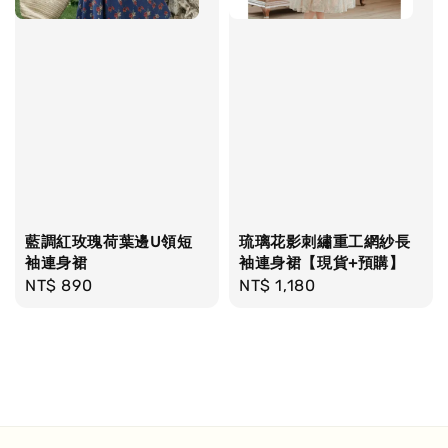
藍調紅玫瑰荷葉邊U領短
琉璃花影刺繡重工網紗長
袖連身裙
袖連身裙【現貨+預購】
Regular
NT$ 890
Regular
NT$ 1,180
price
price