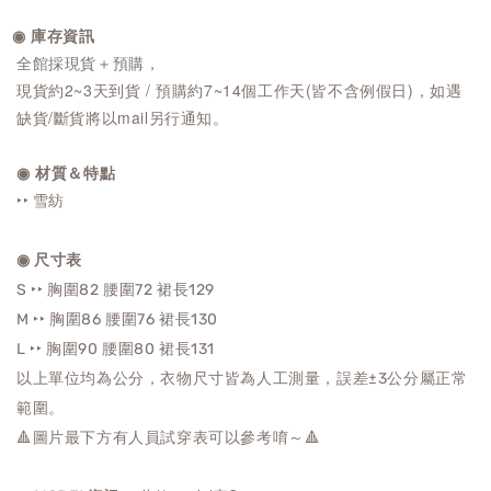
◉ 庫存資訊
全館採現貨＋預購，
現貨約2~3天到貨 / 預購約7~14個工作天(皆不含例假日)，如遇
缺貨/斷貨將以mail另行通知。
◉ 材質＆特點
‣‣ 雪紡
◉ 尺寸表
S ‣‣ 胸圍82 腰圍72 裙長129
M ‣‣ 胸圍86
腰圍76
裙長130
L ‣‣ 胸圍90
腰圍80
裙長131
以上單位均為公分，衣物尺寸皆為人工測量，誤差±3公分屬正常
範圍。
🔺圖片最下方有人員試穿表可以參考唷～🔺