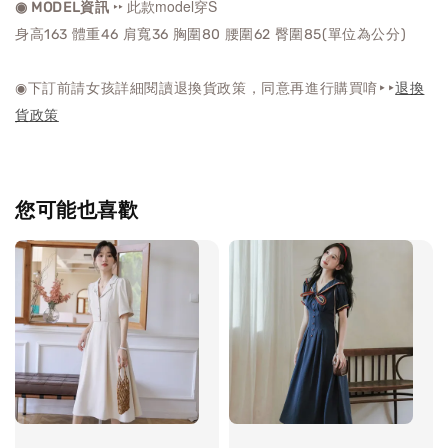
‣‣ 此款model穿S
◉ MODEL資訊
身高163 體重46 肩寬36 胸圍80 腰圍62 臀圍85(單位為公分)
◉下訂前請女孩詳細閱讀退換貨政策，同意再進行購買唷‣‣
退換
貨政策
您可能也喜歡