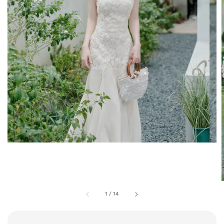
1
/
14