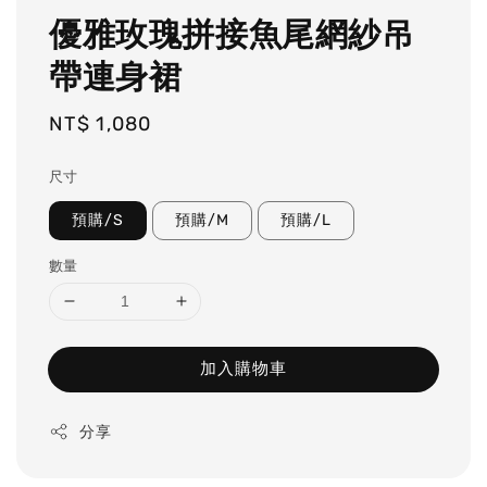
優雅玫瑰拼接魚尾網紗吊
帶連身裙
Regular
NT$ 1,080
price
尺寸
預購/S
預購/M
預購/L
數量
加入購物車
分享