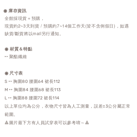
◉ 庫存資訊
全館採現貨＋預購，
現貨約2~3天到貨 / 預購約7~14個工作天(皆不含例假日)，如遇
缺貨/斷貨將以mail另行通知。
◉ 材質＆特點
‣‣ 聚酯纖維
◉ 尺寸表
S ‣‣ 胸圍80 腰圍64 裙長112
M ‣‣ 胸圍84
腰圍68
裙長113
L ‣‣ 胸圍88
腰圍72
裙長114
以上單位均為公分，衣物尺寸皆為人工測量，誤差±3公分屬正常
範圍。
🔺圖片最下方有人員試穿表可以參考唷～🔺