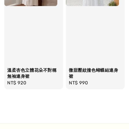
溫柔杏色立體花朵不對稱
微甜壓紋撞色蝴蝶結連身
無袖連身裙
裙
Regular
NT$ 920
Regular
NT$ 990
price
price