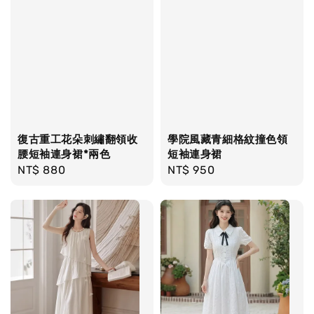
復古重工花朵刺繡翻領收
學院風藏青細格紋撞色領
腰短袖連身裙*兩色
短袖連身裙
Regular
NT$ 880
Regular
NT$ 950
price
price