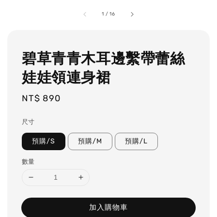
1
/
16
碧草青青木耳邊繫帶蕾絲
娃娃領連身裙
Regular
NT$ 890
price
尺寸
預購/S
預購/M
預購/L
數量
加入購物車