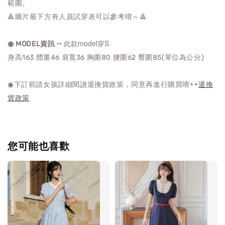
範圍。
🔺圖片最下方有人員試穿表可以參考唷～🔺
‣‣ 此款model穿S
◉ MODEL資訊
身高163 體重46 肩寬36 胸圍80 腰圍62 臀圍85(單位為公分)
◉下訂前請女孩詳細閱讀退換貨政策，同意再進行購買唷‣‣
退換
貨政策
您可能也喜歡