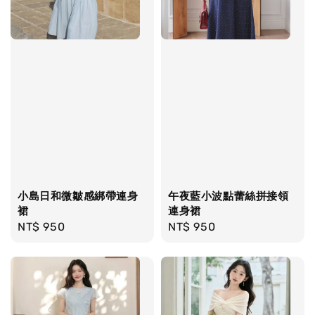
小島日和微皺感綁帶連身
午夜藍小波點蕾絲拼接領
裙
連身裙
Regular
NT$ 950
Regular
NT$ 950
price
price