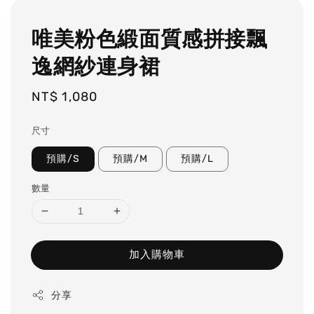
唯美粉色緞面質感拼接飄
逸網紗連身裙
Regular
NT$ 1,080
price
尺寸
預購/S
預購/M
預購/L
數量
加入購物車
分享