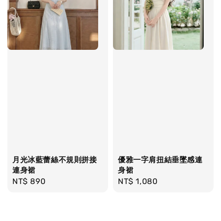
月光冰藍蕾絲不規則拼接
優雅一字肩扭結垂墜感連
連身裙
身裙
Regular
NT$ 890
Regular
NT$ 1,080
price
price