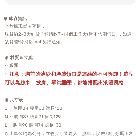
◉ 庫存資訊
全館採現貨＋預購，
現貨約2~3天到貨 / 預購約7~14個工作天(皆不含例假日)，如遇
缺貨/斷貨將以mail另行通知。
◉ 材質＆特點
‣‣ 緞面
注意：胸前的薄紗和洋裝領口是連結的不可拆卸！造型
‣‣
可以為絲巾、披肩、單純垂墜，都能搭配出浪漫風格～
◉ 尺寸表
S ‣‣ 胸圍84 腰圍68 裙長128
M ‣‣ 胸圍87
腰圍71 裙長129
L ‣‣ 胸圍90
腰圍74
裙長130
以上單位均為公分，衣物尺寸皆為人工測量，誤差±3公分屬正常