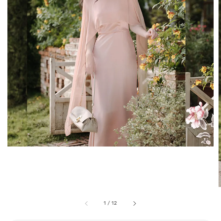
1
/
12