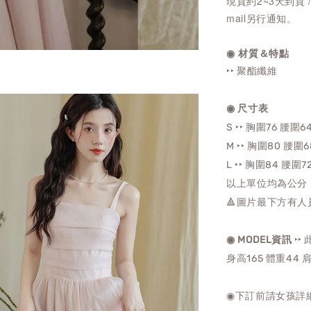
現貨約2~3天到貨 
mail另行通知。
◉ 材質＆特點
‣‣ 聚酯纖維
◉ 尺寸表
S ‣‣ 胸圍76 腰圍6
M ‣‣
胸圍80 腰圍6
L ‣‣
胸圍84 腰圍72
以上單位均為公分
🔺圖片最下方有人
‣‣
◉ MODEL資訊
身高165 體重44 
◉下訂前請女孩詳