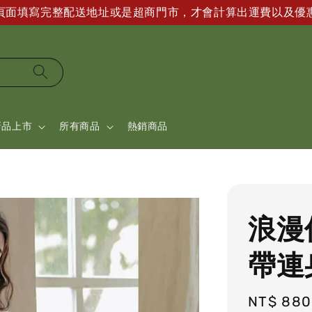
帳頁面填寫完整配送地址或是超商門市，才會計算出運費以及優
新品上市
所有商品
熱銷商品
浪漫
帶連
Regular
NT$ 880