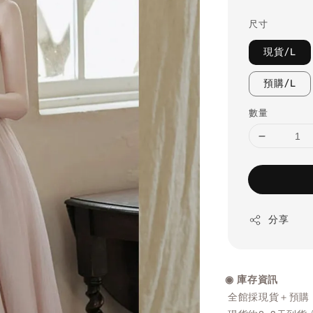
price
尺寸
現貨/L
預購/L
數量
分享
◉ 庫存資訊
全館採現貨＋預購