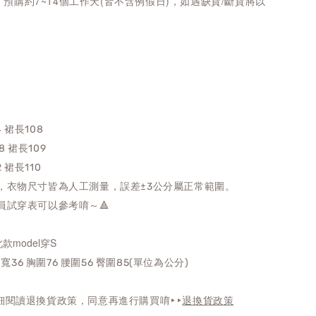
/ 預購約7~14個工作天(皆不含例假日)，如遇缺貨/斷貨將以
4 裙長108
8 裙長109
 裙長110
，衣物尺寸皆為人工測量，誤差±3公分屬正常範圍。
員試穿表可以參考唷～🔺
 此款model穿S
肩寬36 胸圍76 腰圍56 臀圍85(單位為公分)
細閱讀退換貨政策，同意再進行購買唷‣‣
退換貨政策