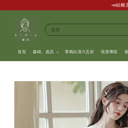
📣結
搜尋
首頁
森峿。資訊
零碼出清六五折
現貨專區