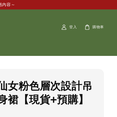
惠內容～
登入
購物車
仙女粉色層次設計吊
身裙【現貨+預購】