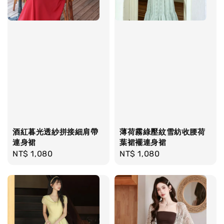
酒紅暮光透紗拼接細肩帶
薄荷霧綠壓紋雪紡收腰荷
連身裙
葉裙襬連身裙
Regular
NT$ 1,080
Regular
NT$ 1,080
price
price