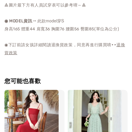
🔺圖片最下方有人員試穿表可以參考唷～🔺
‣‣ 此款model穿S
◉ MODEL資訊
身高165 體重44 肩寬36 胸圍76 腰圍56 臀圍85(單位為公分)
◉下訂前請女孩詳細閱讀退換貨政策，同意再進行購買唷‣‣
退換
貨政策
您可能也喜歡