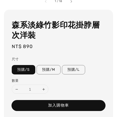
1
/
18
森系淡綠竹影印花掛脖層
次洋裝
Regular
NT$ 890
price
尺寸
預購/S
預購/M
預購/L
數量
加入購物車