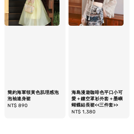
簡約海軍領黃色肌理感泡
海島漫遊咖啡色平口小可
泡袖連身裙
愛＋鏤空罩衫外套＋墨嶼
蝴蝶結長裙<<三件套>>
Regular
NT$ 890
Regular
NT$ 1,380
price
price