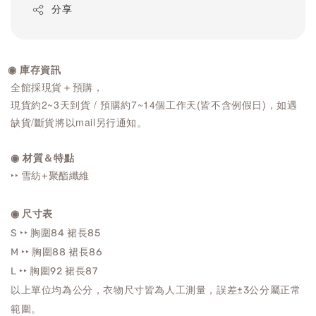
分享
◉ 庫存資訊
全館採現貨＋預購，
現貨約2~3天到貨 / 預購約7~14個工作天(皆不含例假日)，如遇
缺貨/斷貨將以mail另行通知。
◉ 材質＆特點
‣‣ 雪紡+聚酯纖維
◉ 尺寸表
S ‣‣ 胸圍84 裙長85
M ‣‣
胸圍88 裙長86
L ‣‣
胸圍92 裙長87
以上單位均為公分，衣物尺寸皆為人工測量，誤差±3公分屬正常
範圍。