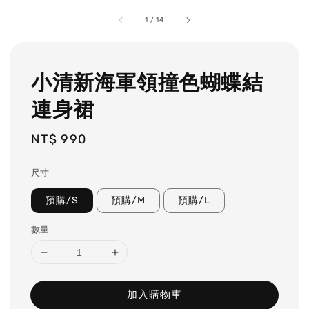
1
/
14
小清新海軍領撞色蝴蝶結
連身裙
Regular
NT$ 990
price
尺寸
預購/S
預購/M
預購/L
數量
加入購物車