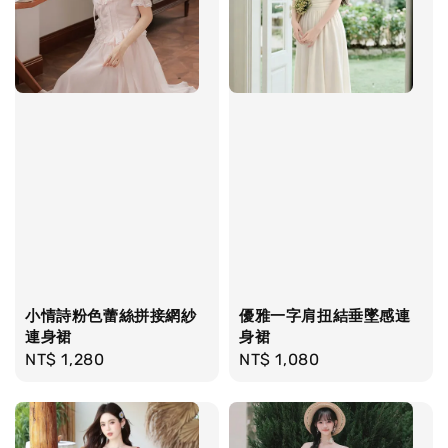
小情詩粉色蕾絲拼接網紗
優雅一字肩扭結垂墜感連
連身裙
身裙
Regular
NT$ 1,280
Regular
NT$ 1,080
price
price