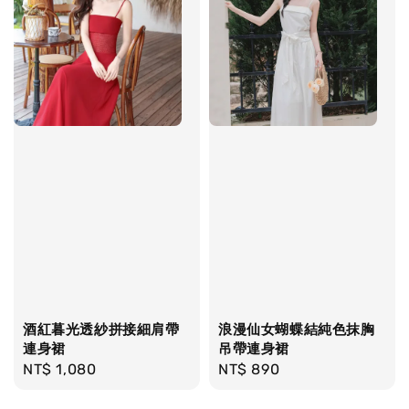
酒紅暮光透紗拼接細肩帶
浪漫仙女蝴蝶結純色抹胸
連身裙
吊帶連身裙
Regular
NT$ 1,080
Regular
NT$ 890
price
price