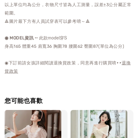
以上單位均為公分，衣物尺寸皆為人工測量，誤差±3公分屬正常
範圍。
🔺圖片最下方有人員試穿表可以參考唷～🔺
‣‣ 此款model穿S
◉ MODEL資訊
身高165 體重45 肩寬36 胸圍78 腰圍62 臀圍87(單位為公分)
◉下訂前請女孩詳細閱讀退換貨政策，同意再進行購買唷‣‣
退換
貨政策
您可能也喜歡