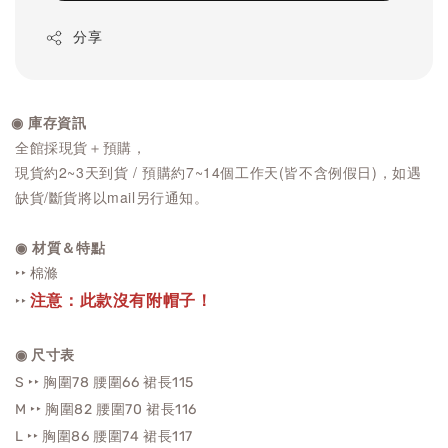
分享
◉ 庫存資訊
全館採現貨＋預購，
現貨約2~3天到貨 / 預購約7~14個工作天(皆不含例假日)，如遇
缺貨/斷貨將以mail另行通知。
◉ 材質＆特點
‣‣ 棉滌
注意：此款沒有附帽子！
‣‣
◉ 尺寸表
S ‣‣ 胸圍78 腰圍66
裙長115
M ‣‣ 胸圍82 腰圍70
裙長116
L ‣‣ 胸圍86 腰圍74
裙長
117