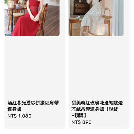
酒紅暮光透紗拼接細肩帶
甜美粉紅玫瑰花邊褶皺燈
連身裙
芯絨吊帶連身裙【現貨
+預購】
Regular
NT$ 1,080
Regular
NT$ 890
price
price