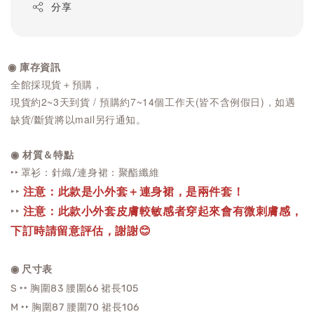
分享
◉ 庫存資訊
全館採現貨＋預購，
現貨約2~3天到貨 / 預購約7~14個工作天(皆不含例假日)，如遇
缺貨/斷貨將以mail另行通知。
◉ 材質＆特點
‣‣ 罩衫：針織/連身裙：聚酯纖維
‣‣
注意：此款是小外套＋連身裙，是兩件套！
‣‣
注意：此款小外套皮膚較敏感者穿起來會有微刺膚感，
下訂時請留意評估，謝謝😊
◉ 尺寸表
S ‣‣ 胸圍83 腰圍66
裙長105
M ‣‣ 胸圍87 腰圍70
裙長106