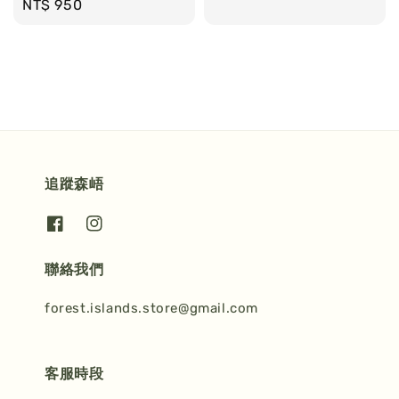
Regular
NT$ 950
price
price
追蹤森峿
聯絡我們
forest.islands.store@gmail.com
客服時段