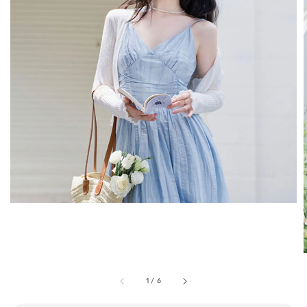
1
/
6