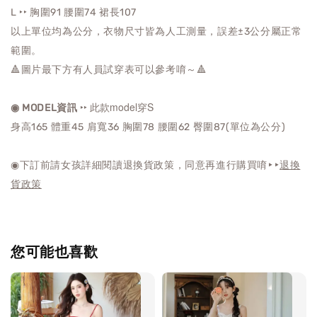
L ‣‣ 胸圍91 腰圍74
裙長107
以上單位均為公分，衣物尺寸皆為人工測量，誤差±3公分屬正常
範圍。
🔺圖片最下方有人員試穿表可以參考唷～🔺
‣‣ 此款model穿S
◉ MODEL資訊
身高165 體重45 肩寬36 胸圍78 腰圍62 臀圍87(單位為公分)
◉下訂前請女孩詳細閱讀退換貨政策，同意再進行購買唷‣‣
退換
貨政策
您可能也喜歡