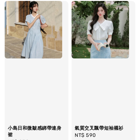
小島日和微皺感綁帶連身
氣質交叉飄帶短袖襯衫
裙
Regular
NT$ 590