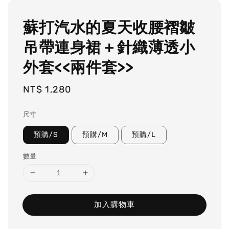
蘇打汽水的夏天收腰褶皺
吊帶連身裙＋針織薄透小
外套<<兩件套>>
Regular
NT$ 1,280
price
尺寸
預購/S
預購/M
預購/L
數量
加入購物車