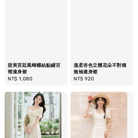
甜美宮廷風蝴蝶結點綴百
溫柔杏色立體花朵不對稱
褶連身裙
無袖連身裙
Regular
NT$ 1,080
Regular
NT$ 920
price
price