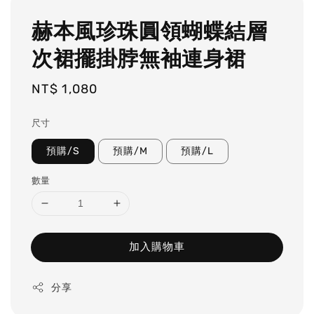
赫本風珍珠圓領蝴蝶結層
次裙擺掛脖無袖連身裙
Regular
NT$ 1,080
price
尺寸
預購/S
預購/M
預購/L
數量
加入購物車
分享