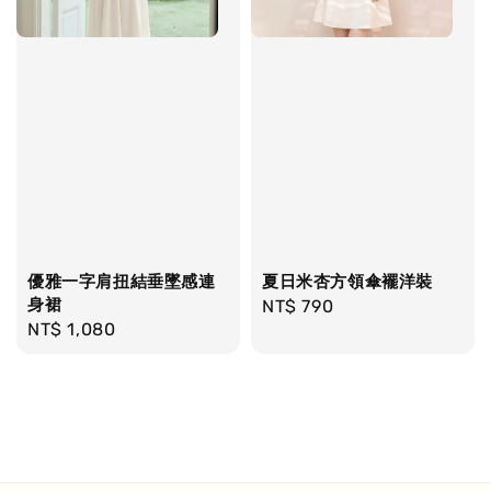
優雅一字肩扭結垂墜感連
夏日米杏方領傘襬洋裝
身裙
Regular
NT$ 790
Regular
NT$ 1,080
price
price