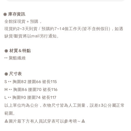
◉ 庫存資訊
全館採現貨＋預購，
現貨約2~3天到貨 / 預購約7~14個工作天(皆不含例假日)，如遇
缺貨/斷貨將以mail另行通知。
◉ 材質＆特點
‣‣ 聚酯纖維
◉ 尺寸表
S ‣‣ 胸圍82 腰圍66 裙長115
M ‣‣ 胸圍86
腰圍70
裙長116
L ‣‣ 胸圍90
腰圍74
裙長117
以上單位均為公分，衣物尺寸皆為人工測量，誤差±3公分屬正常
範圍。
🔺圖片最下方有人員試穿表可以參考唷～🔺