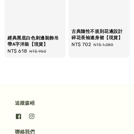
古典隨性不規則花邊設計
碎花長袖連身裙【現貨】
經典黑底白色刺邊裝飾吊
帶A字洋裝【現貨】
Sale
NT$ 702
Regular
NT$ 1,080
Sale
NT$ 618
Regular
price
price
NT$ 950
price
price
追蹤森峿
聯絡我們