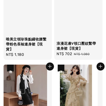
唯美立領珍珠點綴收腰繫
浪漫花邊V領口壓紋繫帶
帶粉色長袖連身裙【現
連身裙【現貨】
貨】
Sale
NT$ 702
Regular
Regular
NT$ 1,180
NT$ 1,080
price
price
price
優惠
優惠