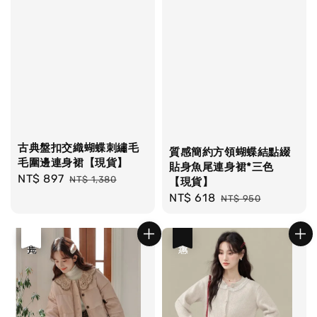
古典盤扣交織蝴蝶刺繡毛
質感簡約方領蝴蝶結點綴
毛圍邊連身裙【現貨】
貼身魚尾連身裙*三色
Sale
NT$ 897
Regular
NT$ 1,380
【現貨】
price
price
Sale
NT$ 618
Regular
NT$ 950
price
price
優惠
售完
優惠