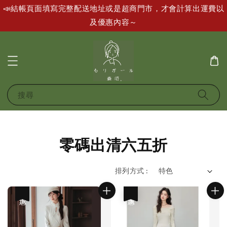
📣結帳頁面填寫完整配送地址或是超商門市，才會計算出運費以
及優惠內容～
搜尋
零碼出清六五折
排列方式 :
優惠
優惠