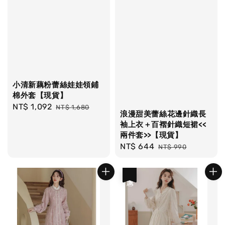
小清新藕粉蕾絲娃娃領鋪
棉外套【現貨】
Sale
NT$ 1,092
Regular
NT$ 1,680
浪漫甜美蕾絲花邊針織長
price
price
袖上衣＋百褶針織短裙<<
兩件套>>【現貨】
Sale
NT$ 644
Regular
NT$ 990
price
price
優惠